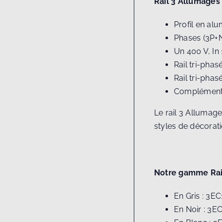
Rail 3 Allumages
Profil en al
Phases (3P+
Un 400 V, In
Rail tri-phas
Rail tri-phas
Complément 
Le rail 3 Allumage
styles de décorati
Notre gamme Rail
En Gris : 3EC
En Noir : 3E