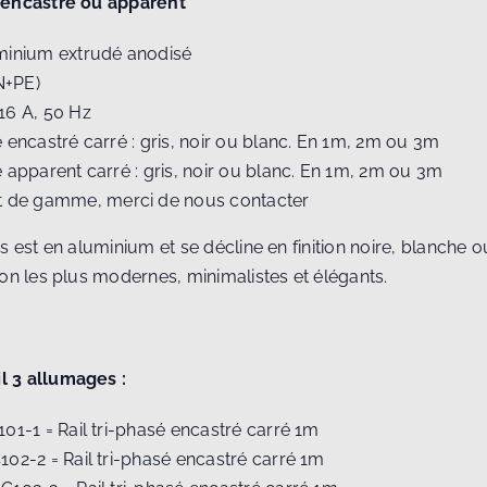
 encastré ou apparent
uminium extrudé anodisé
N+PE)
 16 A, 50 Hz
é encastré carré : gris, noir ou blanc. En 1m, 2m ou 3m
é apparent carré : gris, noir ou blanc. En 1m, 2m ou 3m
de gamme, merci de nous contacter
s est en aluminium et se décline en finition noire, blanche o
on les plus modernes, minimalistes et élégants.
 3 allumages :
101-1 = Rail tri-phasé encastré carré 1m
C102-2 = Rail tri-phasé encastré carré 1m