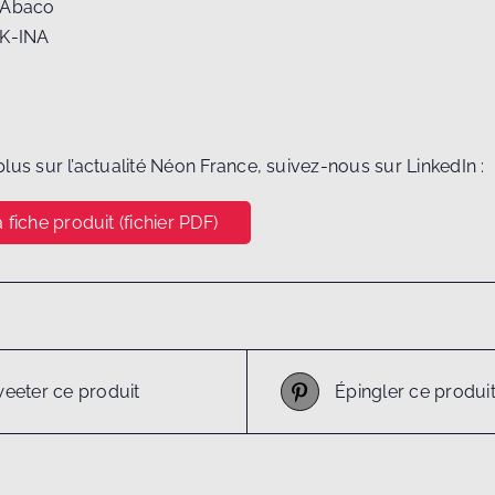
l Abaco
 K-INA
lus sur l’actualité Néon France, suivez-nous sur LinkedIn :
 fiche produit (fichier PDF)
eeter ce produit
Épingler ce produi