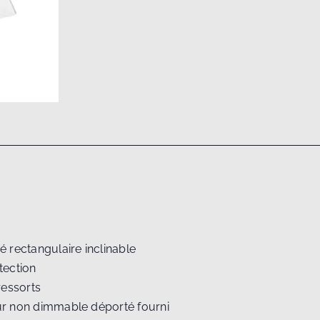
é rectangulaire inclinable
tection
ressorts
ur non dimmable déporté fourni