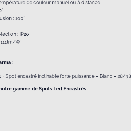
température de couleur manuel ou à distance
0°
usion : 100°
tection : IP20
: 111lm/W
arma :
= Spot encastré inclinable forte puissance – Blanc – 28/
notre gamme de Spots Led Encastrés :