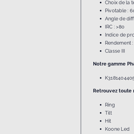
Choix de la 
Pivotable : 6
Angle de diff
IRC : >80
Indice de pro
Rendement 
Classe III
Notre gamme Ph
K3181404405 
Retrouvez toute 
Ring
Tilt
Hit
Koone Led