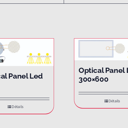
Optical Panel
al Panel Led
300×600
d
Détails
Détails