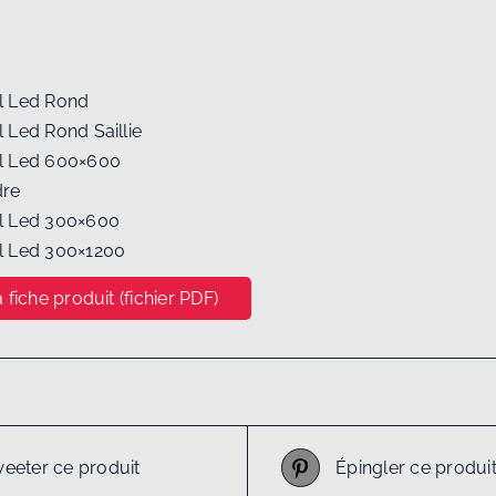
l Led Rond
l Led Rond Saillie
el Led 600×600
dre
el Led 300×600
el Led 300×1200
 fiche produit (fichier PDF)
eeter ce produit
Épingler ce produi