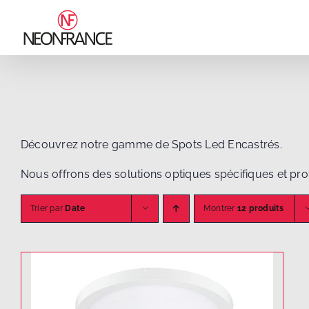
Passer
au
contenu
Découvrez notre gamme de Spots Led Encastrés.
Nous offrons des solutions optiques spécifiques et prof
Trier par
Date
Montrer
12 produits