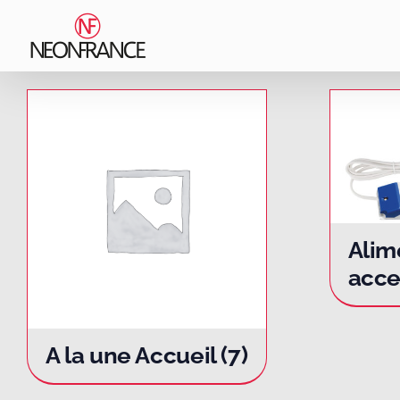
Passer
au
contenu
Alim
acce
A la une Accueil
(7)